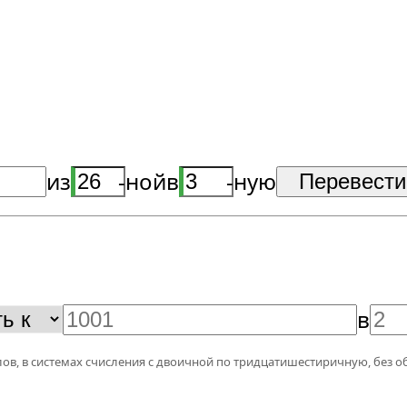
из
-ной
в
-ную
в
ов, в системах счисления с двоичной по тридцатишестиричную, без о