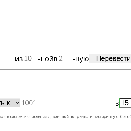
из
-ной
в
-ную
в
ов, в системах счисления с двоичной по тридцатишестиричную, без о